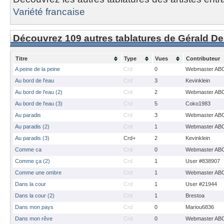
Variété francaise
Découvrez 109 autres tablatures de Gérald D
Titre
Type
Vues
Contributeur
A peine de la peine
Crd
0
Webmaster AB
Au bord de l'eau
Crd
3
Kevinklein
Au bord de l'eau (2)
Crd
2
Webmaster AB
Au bord de l'eau (3)
Crd
5
Coko1983
Au paradis
Crd
3
Webmaster AB
Au paradis (2)
Crd
1
Webmaster AB
Au paradis (3)
Crd+
2
Kevinklein
Comme ca
Crd
0
Webmaster AB
Comme ça (2)
Crd
1
User #838907
Comme une ombre
Crd
1
Webmaster AB
Dans la cour
Crd
1
User #21944
Dans la cour (2)
Crd
1
Brestoa
Dans mon pays
Crd
0
Mariou6836
Dans mon rêve
Crd
0
Webmaster AB