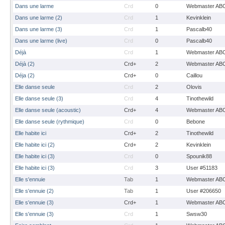
Dans une larme
Crd
0
Webmaster AB
Dans une larme (2)
Crd
1
Kevinklein
Dans une larme (3)
Crd
1
Pascalb40
Dans une larme (live)
Crd
0
Pascalb40
Déjà
Crd
1
Webmaster AB
Déjà (2)
Crd+
2
Webmaster AB
Déja (2)
Crd+
0
Caillou
Elle danse seule
Crd
2
Olovis
Elle danse seule (3)
Crd
4
Tinothewild
Elle danse seule (acoustic)
Crd+
4
Webmaster AB
Elle danse seule (rythmique)
Crd
0
Bebone
Elle habite ici
Crd+
2
Tinothewild
Elle habite ici (2)
Crd+
2
Kevinklein
Elle habite ici (3)
Crd
0
Spounik88
Elle habite ici (3)
Crd
3
User #51183
Elle s'ennuie
Tab
1
Webmaster AB
Elle s'ennuie (2)
Tab
1
User #206650
Elle s'ennuie (3)
Crd+
1
Webmaster AB
Elle s'ennuie (3)
Crd
1
Swsw30