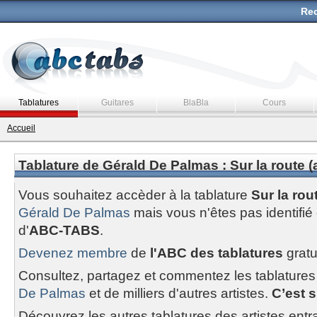
Rec
Tablatures
Guitares
BlaBla
Cours
Accueil
Tablature de Gérald De Palmas : Sur la route (
Vous souhaitez accèder à la tablature
Sur la rou
Gérald De Palmas
mais vous n'êtes pas identif
d'
ABC-TABS
.
Devenez membre
de
l'ABC des tablatures
gratu
Consultez, partagez et commentez les tablatures
De Palmas
et de milliers d'autres artistes.
C’est s
Découvrez les autres tablatures des artistes entr