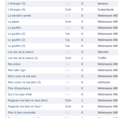
L'étranger (3)
Crd
0
Ipsaous
L'étranger (4)
Crd+
0
Guitarefacile
La dernière année
Crd
0
Webmaster AB
La plaine
Crd+
0
Webmaster AB
Le gouffre
Crd
0
Webmaster AB
Le gouffre (2)
Tab
0
Webmaster AB
Le gouffre (2)
Tab
0
Webmaster AB
Le gouffre (3)
Tab
0
Webmaster AB
Les lois de la nature
Crd
0
Slarcher
Les lois de la nature (2)
Crd+
1
Trof84
Ma sirène
Crd
0
Webmaster AB
Mon alter ego
Crd
0
Webmaster AB
Mon coeur ne bat plus
Crd
0
Webmaster AB
Mon coeur ne bat plus (2)
Crd
0
Lifehouse
Plus d'importance
Crd
0
Webmaster AB
Qui s'occupe d'elle
Crd
0
Webmaster AB
Regarde moi bien en face (live)
Crd+
1
Webmaster AB
Regarde moi bien en face *
Crd+
3
Webmaster AB
Rien à faire ensemble
Crd
0
Webmaster AB