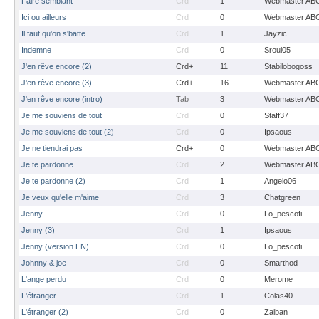
Faire semblant
Crd
1
Webmaster AB
Ici ou ailleurs
Crd
0
Webmaster AB
Il faut qu'on s'batte
Crd
1
Jayzic
Indemne
Crd
0
Sroul05
J'en rêve encore (2)
Crd+
11
Stabilobogoss
J'en rêve encore (3)
Crd+
16
Webmaster AB
J'en rêve encore (intro)
Tab
3
Webmaster AB
Je me souviens de tout
Crd
0
Staff37
Je me souviens de tout (2)
Crd
0
Ipsaous
Je ne tiendrai pas
Crd+
0
Webmaster AB
Je te pardonne
Crd
2
Webmaster AB
Je te pardonne (2)
Crd
1
Angelo06
Je veux qu'elle m'aime
Crd
3
Chatgreen
Jenny
Crd
0
Lo_pescofi
Jenny (3)
Crd
1
Ipsaous
Jenny (version EN)
Crd
0
Lo_pescofi
Johnny & joe
Crd
0
Smarthod
L'ange perdu
Crd
0
Merome
L'étranger
Crd
1
Colas40
L'étranger (2)
Crd
0
Zaiban