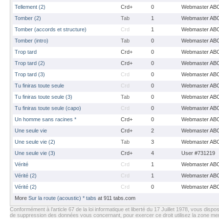
Tellement (2)
Crd+
0
Webmaster AB
Tomber (2)
Tab
1
Webmaster AB
Tomber (accords et structure)
Crd
1
Webmaster AB
Tomber (intro)
Tab
0
Webmaster AB
Trop tard
Crd+
0
Webmaster AB
Trop tard (2)
Crd+
0
Webmaster AB
Trop tard (3)
Crd
0
Webmaster AB
Tu finiras toute seule
Crd
0
Webmaster AB
Tu finiras toute seule (3)
Tab
0
Webmaster AB
Tu finiras toute seule (capo)
Crd
0
Webmaster AB
Un homme sans racines *
Crd+
0
Webmaster AB
Une seule vie
Crd+
2
Webmaster AB
Une seule vie (2)
Tab
3
Webmaster AB
Une seule vie (3)
Crd+
4
User #731219
Vérité
Crd
1
Webmaster AB
Vérité (2)
Crd
1
Webmaster AB
Vérité (2)
Crd
0
Webmaster AB
More
Sur la route (acoustic) * tabs
at 911 tabs.com
Conformément à l’article 67 de la loi informatique et liberté du 17 Juillet 1978, vous dispos
de suppression des données vous concernant, pour exercer ce droit utilisez la zone m