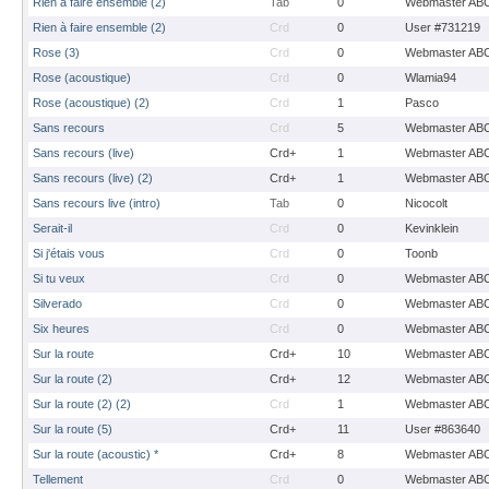
Rien à faire ensemble (2)
Tab
0
Webmaster AB
Rien à faire ensemble (2)
Crd
0
User #731219
Rose (3)
Crd
0
Webmaster AB
Rose (acoustique)
Crd
0
Wlamia94
Rose (acoustique) (2)
Crd
1
Pasco
Sans recours
Crd
5
Webmaster AB
Sans recours (live)
Crd+
1
Webmaster AB
Sans recours (live) (2)
Crd+
1
Webmaster AB
Sans recours live (intro)
Tab
0
Nicocolt
Serait-il
Crd
0
Kevinklein
Si j'étais vous
Crd
0
Toonb
Si tu veux
Crd
0
Webmaster AB
Silverado
Crd
0
Webmaster AB
Six heures
Crd
0
Webmaster AB
Sur la route
Crd+
10
Webmaster AB
Sur la route (2)
Crd+
12
Webmaster AB
Sur la route (2) (2)
Crd
1
Webmaster AB
Sur la route (5)
Crd+
11
User #863640
Sur la route (acoustic) *
Crd+
8
Webmaster AB
Tellement
Crd
0
Webmaster AB