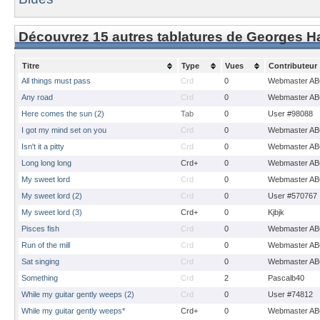
Découvrez 15 autres tablatures de Georges H
Titre
Type
Vues
Contributeur
All things must pass
Crd
0
Webmaster A
Any road
Crd
0
Webmaster A
Here comes the sun (2)
Tab
0
User #98088
I got my mind set on you
Crd
0
Webmaster A
Isn't it a pitty
Crd
0
Webmaster A
Long long long
Crd+
0
Webmaster A
My sweet lord
Crd
0
Webmaster A
My sweet lord (2)
Crd
0
User #570767
My sweet lord (3)
Crd+
0
Kjbjk
Pisces fish
Crd
0
Webmaster A
Run of the mill
Crd
0
Webmaster A
Sat singing
Crd
0
Webmaster A
Something
Crd
2
Pascalb40
While my guitar gently weeps (2)
Crd
0
User #74812
While my guitar gently weeps*
Crd+
0
Webmaster A