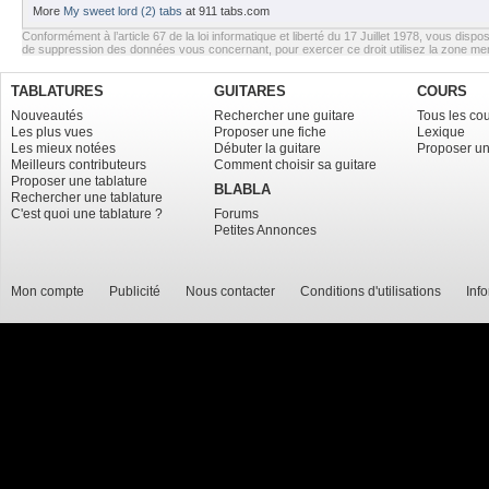
More
My sweet lord (2) tabs
at 911 tabs.com
Conformément à l’article 67 de la loi informatique et liberté du 17 Juillet 1978, vous dispos
de suppression des données vous concernant, pour exercer ce droit utilisez la zone m
TABLATURES
GUITARES
COURS
Nouveautés
Rechercher une guitare
Tous les co
Les plus vues
Proposer une fiche
Lexique
Les mieux notées
Débuter la guitare
Proposer un
Meilleurs contributeurs
Comment choisir sa guitare
Proposer une tablature
BLABLA
Rechercher une tablature
C'est quoi une tablature ?
Forums
Petites Annonces
Mon compte
Publicité
Nous contacter
Conditions d'utilisations
Inf