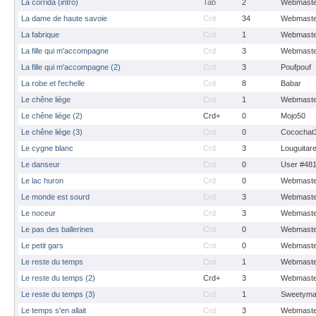
La corrida (intro)
Tab
2
Webmaste
La dame de haute savoie
Crd
34
Webmaste
La fabrique
Crd
1
Webmaste
La fille qui m'accompagne
Crd
3
Webmaste
La fille qui m'accompagne (2)
Crd
3
Poufpouf
La robe et l'echelle
Crd
8
Babar
Le chêne liège
Crd
1
Webmaste
Le chêne liège (2)
Crd+
0
Mojo50
Le chêne liège (3)
Crd
0
Cocochat
Le cygne blanc
Crd
3
Louguitar
Le danseur
Crd
0
User #48
Le lac huron
Crd
0
Webmaste
Le monde est sourd
Crd
3
Webmaste
Le noceur
Crd
3
Webmaste
Le pas des ballerines
Crd
0
Webmaste
Le petit gars
Crd
0
Webmaste
Le reste du temps
Crd
1
Webmaste
Le reste du temps (2)
Crd+
3
Webmaste
Le reste du temps (3)
Crd
1
Sweetyma
Le temps s'en allait
Crd
3
Webmaste