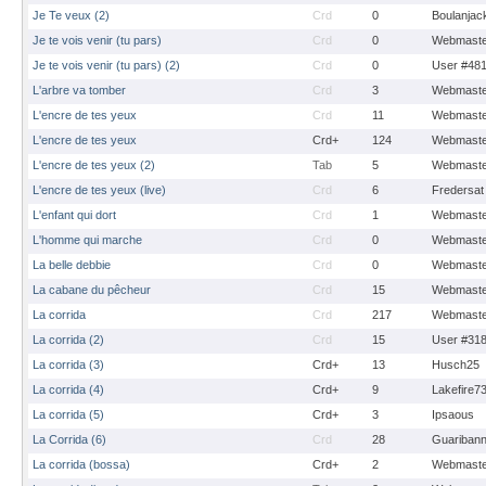
Je Te veux (2)
Crd
0
Boulanjac
Je te vois venir (tu pars)
Crd
0
Webmaste
Je te vois venir (tu pars) (2)
Crd
0
User #48
L'arbre va tomber
Crd
3
Webmaste
L'encre de tes yeux
Crd
11
Webmaste
L'encre de tes yeux
Crd+
124
Webmaste
L'encre de tes yeux (2)
Tab
5
Webmaste
L'encre de tes yeux (live)
Crd
6
Fredersat
L'enfant qui dort
Crd
1
Webmaste
L'homme qui marche
Crd
0
Webmaste
La belle debbie
Crd
0
Webmaste
La cabane du pêcheur
Crd
15
Webmaste
La corrida
Crd
217
Webmaste
La corrida (2)
Crd
15
User #31
La corrida (3)
Crd+
13
Husch25
La corrida (4)
Crd+
9
Lakefire7
La corrida (5)
Crd+
3
Ipsaous
La Corrida (6)
Crd
28
Guariban
La corrida (bossa)
Crd+
2
Webmaste