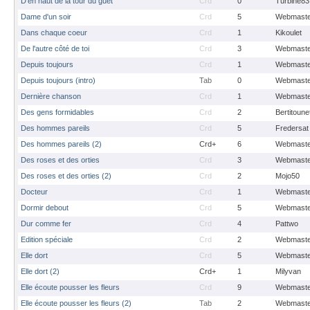
D'en haut de la tour du guet
Crd
0
Turbine83
Dame d'un soir
Crd
5
Webmaste
Dans chaque coeur
Crd
1
Kikoulet
De l'autre côté de toi
Crd
3
Webmaste
Depuis toujours
Crd
1
Webmaste
Depuis toujours (intro)
Tab
0
Webmaste
Dernière chanson
Crd
1
Webmaste
Des gens formidables
Crd
2
Bertitoune
Des hommes pareils
Crd
5
Fredersat
Des hommes pareils (2)
Crd+
6
Webmaste
Des roses et des orties
Crd
3
Webmaste
Des roses et des orties (2)
Crd
2
Mojo50
Docteur
Crd
1
Webmaste
Dormir debout
Crd
5
Webmaste
Dur comme fer
Crd
4
Pattwo
Edition spéciale
Crd
2
Webmaste
Elle dort
Crd
5
Webmaste
Elle dort (2)
Crd+
1
Milyvan
Elle écoute pousser les fleurs
Crd
9
Webmaste
Elle écoute pousser les fleurs (2)
Tab
2
Webmaste