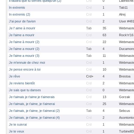
Il faudra que tu serves quelqu'un (2)
Crd
0
Labrioche
In extremis
Crd
1
Tab11
In extremis (2)
Crd
1
Alrej
J'ai peur de l'avion
Crd
2
User #48
Je l' aime à mourir
Tab
35
Webmaste
Je l'aime a mourir
Crd
63
Rock'n'16
Je l'aime à mourir (2)
Crd
22
Webmaste
Je l'aime a mourir (2)
Tab
4
Ducamons
Je l'aime a mourir (3)
Tab
11
Webmaste
Je m'ennuie de chez moi
Crd
1
Webmaste
Je pense encore à toi
Crd
10
Webmaste
Je rêve
Crd+
4
Brestoa
Je reviens bientôt
Crd
2
Webmaste
Je sais que tu danses
Crd
0
Webmaste
Je t'aimais je t'aime je t'aimerais
Crd
13
Gorzak
Je t'aimais, je t'aime, je t'aimerai
Crd
25
Webmaste
Je t'aimais, je t'aime, je t'aimerai (2)
Tab
4
Sebcus
Je t'aimais, je t'aime, je t'aimerai (4)
Crd
2
Asontonto
Je te suivrai
Crd
1
Webmaste
Je te veux
Crd
1
Turbine83