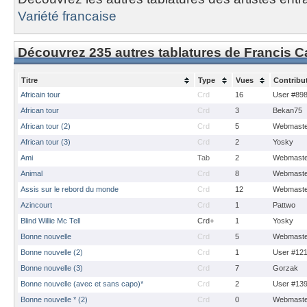
Variété francaise
Découvrez 235 autres tablatures de Francis C
Titre
Type
Vues
Contribu
Africain tour
Crd
16
User #89
African tour
Crd
3
Bekan75
African tour (2)
Crd
5
Webmaste
African tour (3)
Crd
2
Yosky
Ami
Tab
2
Webmaste
Animal
Crd
8
Webmaste
Assis sur le rebord du monde
Crd
12
Webmaste
Azincourt
Crd
1
Pattwo
Blind Willie Mc Tell
Crd+
1
Yosky
Bonne nouvelle
Crd
5
Webmaste
Bonne nouvelle (2)
Crd
1
User #12
Bonne nouvelle (3)
Crd
7
Gorzak
Bonne nouvelle (avec et sans capo)*
Crd
2
User #13
Bonne nouvelle * (2)
Crd
0
Webmaste