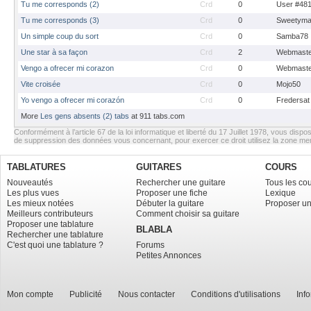
Tu me corresponds (2)
Crd
0
User #48
Tu me corresponds (3)
Crd
0
Sweetyma
Un simple coup du sort
Crd
0
Samba78
Une star à sa façon
Crd
2
Webmaste
Vengo a ofrecer mi corazon
Crd
0
Webmaste
Vite croisée
Crd
0
Mojo50
Yo vengo a ofrecer mi corazón
Crd
0
Fredersat
More
Les gens absents (2) tabs
at 911 tabs.com
Conformément à l’article 67 de la loi informatique et liberté du 17 Juillet 1978, vous dispos
de suppression des données vous concernant, pour exercer ce droit utilisez la zone m
TABLATURES
GUITARES
COURS
Nouveautés
Rechercher une guitare
Tous les co
Les plus vues
Proposer une fiche
Lexique
Les mieux notées
Débuter la guitare
Proposer un
Meilleurs contributeurs
Comment choisir sa guitare
Proposer une tablature
BLABLA
Rechercher une tablature
C'est quoi une tablature ?
Forums
Petites Annonces
Mon compte
Publicité
Nous contacter
Conditions d'utilisations
Inf