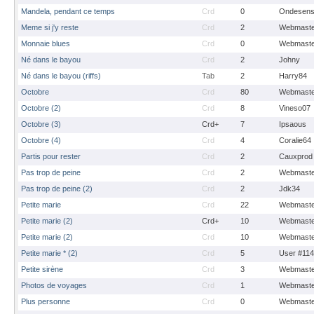
Mandela, pendant ce temps
Crd
0
Ondesens
Meme si j'y reste
Crd
2
Webmaste
Monnaie blues
Crd
0
Webmaste
Né dans le bayou
Crd
2
Johny
Né dans le bayou (riffs)
Tab
2
Harry84
Octobre
Crd
80
Webmaste
Octobre (2)
Crd
8
Vineso07
Octobre (3)
Crd+
7
Ipsaous
Octobre (4)
Crd
4
Coralie64
Partis pour rester
Crd
2
Cauxprod
Pas trop de peine
Crd
2
Webmaste
Pas trop de peine (2)
Crd
2
Jdk34
Petite marie
Crd
22
Webmaste
Petite marie (2)
Crd+
10
Webmaste
Petite marie (2)
Crd
10
Webmaste
Petite marie * (2)
Crd
5
User #11
Petite sirène
Crd
3
Webmaste
Photos de voyages
Crd
1
Webmaste
Plus personne
Crd
0
Webmaste