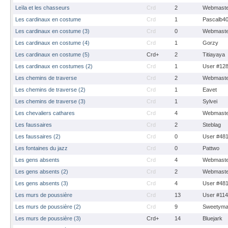
Leïla et les chasseurs
Crd
2
Webmaste
Les cardinaux en costume
Crd
1
Pascalb4
Les cardinaux en costume (3)
Crd
0
Webmaste
Les cardinaux en costume (4)
Crd
1
Gorzy
Les cardinaux en costume (5)
Crd+
2
Titiayaya
Les cardinaux en costumes (2)
Crd
1
User #12
Les chemins de traverse
Crd
2
Webmaste
Les chemins de traverse (2)
Crd
1
Eavet
Les chemins de traverse (3)
Crd
1
Sylvei
Les chevaliers cathares
Crd
4
Webmaste
Les faussaires
Crd
2
Steblag
Les faussaires (2)
Crd
0
User #48
Les fontaines du jazz
Crd
0
Pattwo
Les gens absents
Crd
4
Webmaste
Les gens absents (2)
Crd
2
Webmaste
Les gens absents (3)
Crd
4
User #48
Les murs de poussière
Crd
13
User #11
Les murs de poussière (2)
Crd
9
Sweetyma
Les murs de poussière (3)
Crd+
14
Bluejark