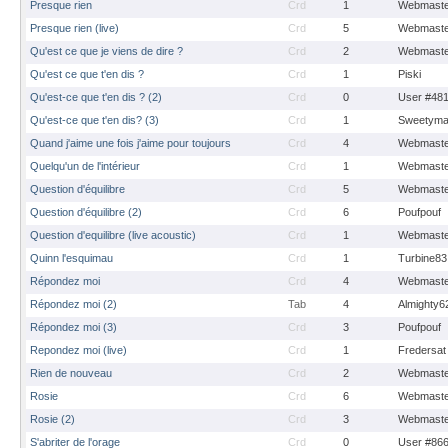
Presque rien
Crd
1
Webmaste
Presque rien (live)
Crd
5
Webmaste
Qu'est ce que je viens de dire ?
Crd
2
Webmaste
Qu'est ce que t'en dis ?
Crd
1
Piski
Qu'est-ce que t'en dis ? (2)
Crd
0
User #48
Qu'est-ce que t'en dis? (3)
Crd
1
Sweetyma
Quand j'aime une fois j'aime pour toujours
Crd
4
Webmaste
Quelqu'un de l'intérieur
Crd
1
Webmaste
Question d'équilibre
Crd
5
Webmaste
Question d'équilibre (2)
Crd
6
Poufpouf
Question d'equilibre (live acoustic)
Crd
1
Webmaste
Quinn l'esquimau
Crd
1
Turbine83
Répondez moi
Crd
4
Webmaste
Répondez moi (2)
Tab
4
Almighty6
Répondez moi (3)
Crd
3
Poufpouf
Repondez moi (live)
Crd
1
Fredersat
Rien de nouveau
Crd
2
Webmaste
Rosie
Crd
6
Webmaste
Rosie (2)
Crd
3
Webmaste
S'abriter de l'orage
Crd
0
User #86