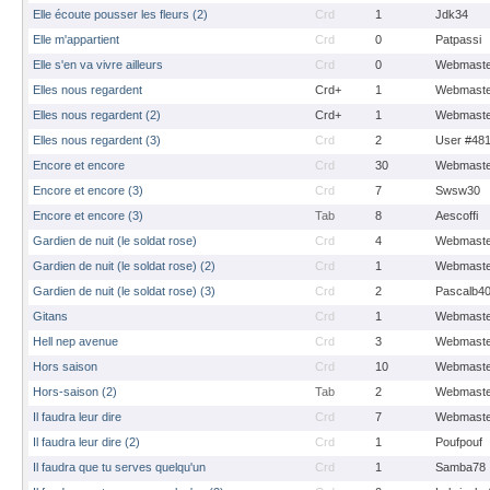
Elle écoute pousser les fleurs (2)
Crd
1
Jdk34
Elle m'appartient
Crd
0
Patpassi
Elle s'en va vivre ailleurs
Crd
0
Webmaste
Elles nous regardent
Crd+
1
Webmaste
Elles nous regardent (2)
Crd+
1
Webmaste
Elles nous regardent (3)
Crd
2
User #48
Encore et encore
Crd
30
Webmaste
Encore et encore (3)
Crd
7
Swsw30
Encore et encore (3)
Tab
8
Aescoffi
Gardien de nuit (le soldat rose)
Crd
4
Webmaste
Gardien de nuit (le soldat rose) (2)
Crd
1
Webmaste
Gardien de nuit (le soldat rose) (3)
Crd
2
Pascalb4
Gitans
Crd
1
Webmaste
Hell nep avenue
Crd
3
Webmaste
Hors saison
Crd
10
Webmaste
Hors-saison (2)
Tab
2
Webmaste
Il faudra leur dire
Crd
7
Webmaste
Il faudra leur dire (2)
Crd
1
Poufpouf
Il faudra que tu serves quelqu'un
Crd
1
Samba78