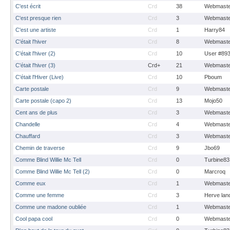
C'est écrit
Crd
38
Webmaste
C'est presque rien
Crd
3
Webmaste
C'est une artiste
Crd
1
Harry84
C'était l'hiver
Crd
8
Webmaste
C'était l'hiver (2)
Crd
10
User #89
C'était l'hiver (3)
Crd+
21
Webmaste
C'était l'Hiver (Live)
Crd
10
Pboum
Carte postale
Crd
9
Webmaste
Carte postale (capo 2)
Crd
13
Mojo50
Cent ans de plus
Crd
3
Webmaste
Chandelle
Crd
4
Webmaste
Chauffard
Crd
3
Webmaste
Chemin de traverse
Crd
9
Jbo69
Comme Blind Willie Mc Tell
Crd
0
Turbine83
Comme Blind Willie Mc Tell (2)
Crd
0
Marcroq
Comme eux
Crd
1
Webmaste
Comme une femme
Crd
3
Herve lan
Comme une madone oubliée
Crd
1
Webmaste
Cool papa cool
Crd
0
Webmaste