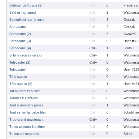
S'abriter de l'orage (2)
Crd
0
Fredersat
Saïd et mohamed
Crd
2
Webmaste
Samedi soir sur la terre
Crd
3
Gorzak
Sarbacane
Crd
4
Gorzak
Sarbacane (2)
Crd
3
Swsw30
Sarbacane (3)
Crd
6
User #86
Sarbacane (4)
Crd+
1
Loulou5
Si tu la croises un jour
Crd+
1
Webmaste
Telecaster (2)
Crd+
0
Webmaste
Telecaster*
Crd
0
User #15
Tête saoule
Crd
0
Webmaste
Tête saoule (2)
Crd
1
User #48
Tot ou tard s'en aller
Crd
0
Webmaste
Tourner les hélicos
Crd
0
Webmaste
Tout le monde y pense
Crd
1
Webmaste
Tout se finit là, bébé bleu
Crd
0
Jckohlha
Trop grand maintenant
Crd+
0
Webmaste
Tu es toujours la même
Crd
0
Webmaste
Tu me corresponds
Crd
0
Billouf