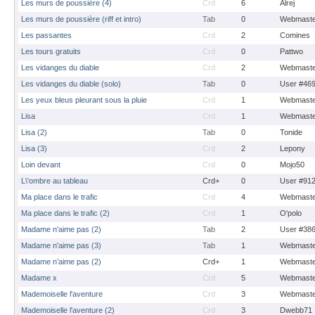
Les murs de poussière (4)
Crd
6
Alrej
Les murs de poussière (riff et intro)
Tab
0
Webmaste
Les passantes
Crd
2
Comines
Les tours gratuits
Crd
0
Pattwo
Les vidanges du diable
Crd
2
Webmaste
Les vidanges du diable (solo)
Tab
0
User #46
Les yeux bleus pleurant sous la pluie
Crd
1
Webmaste
Lisa
Crd
1
Webmaste
Lisa (2)
Tab
0
Tonide
Lisa (3)
Crd
2
Lepony
Loin devant
Crd
0
Mojo50
L\'ombre au tableau
Crd+
0
User #91
Ma place dans le trafic
Crd
4
Webmaste
Ma place dans le trafic (2)
Crd
1
O'polo
Madame n'aime pas (2)
Tab
2
User #38
Madame n'aime pas (3)
Tab
1
Webmaste
Madame n’aime pas (2)
Crd+
1
Webmaste
Madame x
Crd
5
Webmaste
Mademoiselle l'aventure
Crd
3
Webmaste
Mademoiselle l'aventure (2)
Crd
3
Dwebb71