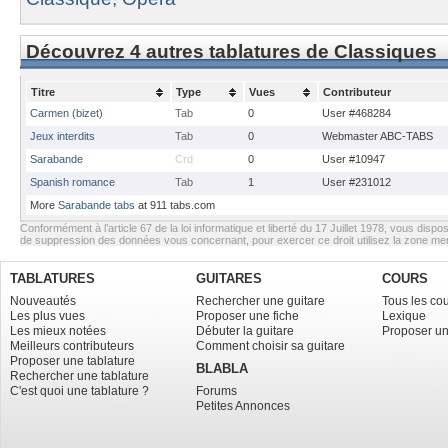
Découvrez 4 autres tablatures de Classiques
Titre
Type
Vues
Contributeur
Carmen (bizet)
Tab
0
User #468284
Jeux interdits
Tab
0
Webmaster ABC-TABS
Sarabande
Crd
0
User #10947
Spanish romance
Tab
1
User #231012
More
Sarabande tabs
at 911 tabs.com
Conformément à l’article 67 de la loi informatique et liberté du 17 Juillet 1978, vous dispos
de suppression des données vous concernant, pour exercer ce droit utilisez la zone m
TABLATURES
GUITARES
COURS
Nouveautés
Rechercher une guitare
Tous les co
Les plus vues
Proposer une fiche
Lexique
Les mieux notées
Débuter la guitare
Proposer un
Meilleurs contributeurs
Comment choisir sa guitare
Proposer une tablature
BLABLA
Rechercher une tablature
C'est quoi une tablature ?
Forums
Petites Annonces