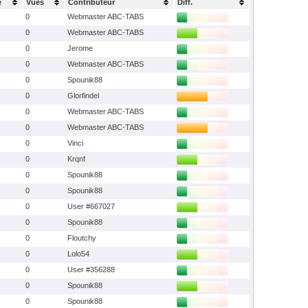
e
Vues
Contributeur
Diff.
0
Webmaster ABC-TABS
0
Webmaster ABC-TABS
0
Jerome
0
Webmaster ABC-TABS
0
Spounik88
0
Glorfindel
0
Webmaster ABC-TABS
0
Webmaster ABC-TABS
0
Vinci
0
Krqnf
0
Spounik88
0
Spounik88
0
User #667027
0
Spounik88
0
Floutchy
0
Lolo54
0
User #356288
0
Spounik88
0
Spounik88