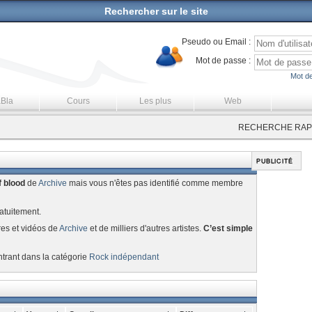
Rechercher sur le site
Pseudo ou Email :
Mot de passe :
Mot de
aBla
Cours
Les plus
Web
RECHERCHE RAPI
f blood
de
Archive
mais vous n'êtes pas identifié comme membre
atuitement.
res et vidéos de
Archive
et de milliers d'autres artistes.
C’est simple
ntrant dans la catégorie
Rock indépendant