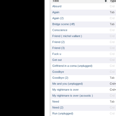
Titre
Typ
Absurd
Crd
Again
Tab
Again (2)
Crd
Bridge scene (riff)
Tab
Conscience
Crd
Friend ( michel vaillant )
Crd
Friend (2)
Crd
Friend (3)
Crd
Fuck u
Crd
Get out
Crd
Girlfriend in a coma (unplugged)
Crd
Goodbye
Crd
Goodbye (2)
Tab
Me and you (unplugged)
Crd+
My nightmare is over
Crd+
My nightmare is over (acoustic )
Crd
Need
Tab
Need (2)
Crd
Run (unplugged)
Crd