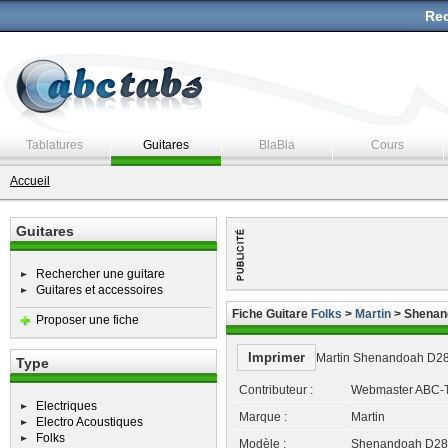
Rec
Tablatures
Guitares
BlaBla
Cours
Accueil
Guitares
Rechercher une guitare
Guitares et accessoires
Fiche Guitare
Folks
>
Martin
> Shenan
Proposer une fiche
Imprimer
Martin Shenandoah D2
Type
Contributeur :
Webmaster ABC-
Electriques
Marque :
Martin
Electro Acoustiques
Folks
Modèle :
Shenandoah D28