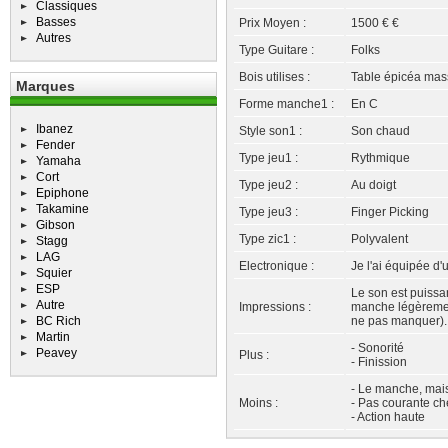
Classiques
Basses
Prix Moyen :
1500 € €
Autres
Type Guitare :
Folks
Bois utilises :
Table épicéa mass
Marques
Forme manche1 :
En C
Ibanez
Style son1 :
Son chaud
Fender
Type jeu1 :
Rythmique
Yamaha
Cort
Type jeu2 :
Au doigt
Epiphone
Takamine
Type jeu3 :
Finger Picking
Gibson
Type zic1 :
Polyvalent
Stagg
LAG
Electronique :
Je l'ai équipée d'
Squier
ESP
Le son est puissan
Autre
Impressions :
manche légèrement
BC Rich
ne pas manquer).
Martin
- Sonorité
Peavey
Plus :
- Finission
- Le manche, mais
Moins :
- Pas courante che
- Action haute