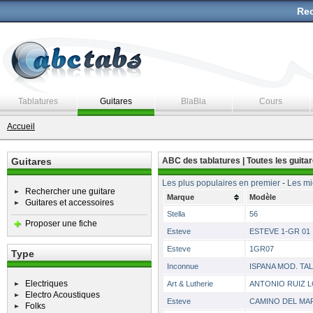
Rec
Tablatures
Guitares
BlaBla
Cours
Accueil
Guitares
ABC des tablatures | Toutes les guita
Les plus populaires en premier
-
Les mi
Rechercher une guitare
Marque
Modèle
Guitares et accessoires
Stella
56
Proposer une fiche
Esteve
ESTEVE 1-GR 01
Esteve
1GR07
Type
Inconnue
ISPANA MOD. TA
Electriques
Art & Lutherie
ANTONIO RUIZ L
Electro Acoustiques
Esteve
CAMINO DEL MAR
Folks