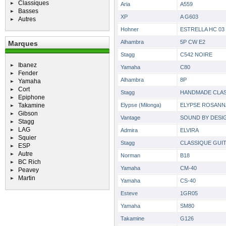
Classiques
Aria
A559
Basses
XP
A G603
Autres
Hohner
ESTRELLA HC 03
Alhambra
5P CW E2
Marques
Stagg
C542 NOIRE
Ibanez
Yamaha
C80
Fender
Alhambra
8P
Yamaha
Cort
Stagg
HANDMADE CLAS
Epiphone
Takamine
Elypse (Milonga)
ELYPSE ROSANN
Gibson
Vantage
SOUND BY DESI
Stagg
LAG
Admira
ELVIRA
Squier
Stagg
CLASSIQUE GUI
ESP
Autre
Norman
B18
BC Rich
Yamaha
CM-40
Peavey
Martin
Yamaha
CS-40
Esteve
1GR05
Yamaha
SM80
Takamine
G126