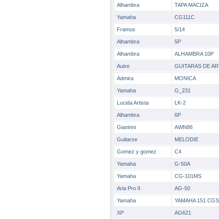
Alhambra
TAPA MACIZA
Yamaha
CG111C
Framus
5/14
Alhambra
5P
Alhambra
ALHAMBRA 10P
Autre
GUITARAS DE AR
Admira
MONICA
Yamaha
G_231
Lucida Artista
LK-2
Alhambra
6P
Gianinni
AWN86
Guitarse
MELODIE
Gomez y gomez
C4
Yamaha
G-50A
Yamaha
CG-101MS
Aria Pro II
AG-50
Yamaha
YAMAHA 151 CGS
XP
AG621