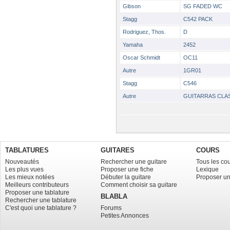
Gibson
SG FADED WC
Stagg
C542 PACK
Rodriguez, Thos.
D
Yamaha
2452
Oscar Schmidt
OC11
Autre
1GR01
Stagg
C546
Autre
GUITARRAS CLA
TABLATURES
GUITARES
COURS
Nouveautés
Rechercher une guitare
Tous les co
Les plus vues
Proposer une fiche
Lexique
Les mieux notées
Débuter la guitare
Proposer un
Meilleurs contributeurs
Comment choisir sa guitare
Proposer une tablature
BLABLA
Rechercher une tablature
C'est quoi une tablature ?
Forums
Petites Annonces