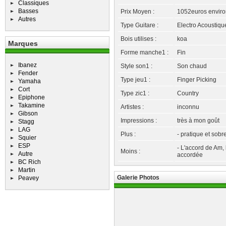
Classiques
Basses
Prix Moyen :
1052euros enviro
Autres
Type Guitare :
Electro Acoustiqu
Bois utilises :
koa
Marques
Forme manche1 :
Fin
Ibanez
Style son1 :
Son chaud
Fender
Type jeu1 :
Finger Picking
Yamaha
Cort
Type zic1 :
Country
Epiphone
Takamine
Artistes :
inconnu
Gibson
Impressions :
très à mon goût
Stagg
LAG
Plus :
- pratique et sobr
Squier
ESP
- L'accord de Am,
Moins :
Autre
accordée
BC Rich
Martin
Galerie Photos
Peavey