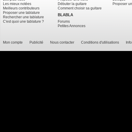
Les mieux notées
Débuter la guitare
Proposer un
Meilleurs contributeurs
Comment choisir sa guitare
Proposer une tablature
BLABLA
Rechercher une tablature
C'est quoi une tablature ?
Forums
Petites Annonces
Mon compte
Publicité
Nous contacter
Conditions d'utilisations
Inf