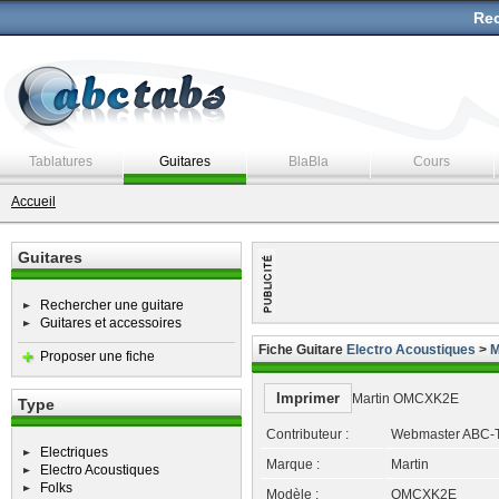
Rec
Tablatures
Guitares
BlaBla
Cours
Accueil
Guitares
Rechercher une guitare
Guitares et accessoires
Fiche Guitare
Electro Acoustiques
>
M
Proposer une fiche
Imprimer
Martin OMCXK2E
Type
Contributeur :
Webmaster ABC-
Electriques
Marque :
Martin
Electro Acoustiques
Folks
Modèle :
OMCXK2E