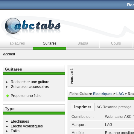
Rec
Tablatures
Guitares
BlaBla
Cours
Accueil
Guitares
Rechercher une guitare
Guitares et accessoires
Fiche Guitare
Electriques
>
LAG
> Rox
Proposer une fiche
Imprimer
LAG Roxanne prestige
Type
Contributeur :
Webmaster ABC-
Electriques
Marque :
LAG
Electro Acoustiques
Folks
Modèle :
Roxanne prestige