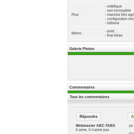
- estétique
- son incroyable
Plus :
- manche très agr
- configuraton mic
- lutherie
- poid ...
Moins :
- trop beau
Galerie Photos
Commentaires
Tous les commentaires
Répondre
A
Webmaster ABC-TABS
ya 
0 aime, 0 n'aime pas
02