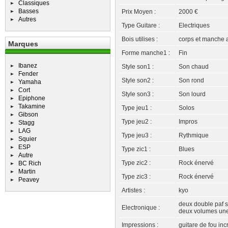
Classiques
Basses
Prix Moyen :
2000 €
Autres
Type Guitare :
Electriques
Bois utilises :
corps et manche a
Marques
Forme manche1 :
Fin
Ibanez
Style son1 :
Son chaud
Fender
Style son2 :
Son rond
Yamaha
Cort
Style son3 :
Son lourd
Epiphone
Takamine
Type jeu1 :
Solos
Gibson
Type jeu2 :
Impros
Stagg
LAG
Type jeu3 :
Rythmique
Squier
ESP
Type zic1 :
Blues
Autre
Type zic2 :
Rock énervé
BC Rich
Martin
Type zic3 :
Rock énervé
Peavey
Artistes :
kyo
deux double paf s
Electronique :
deux volumes une t
Impressions :
guitare de fou in