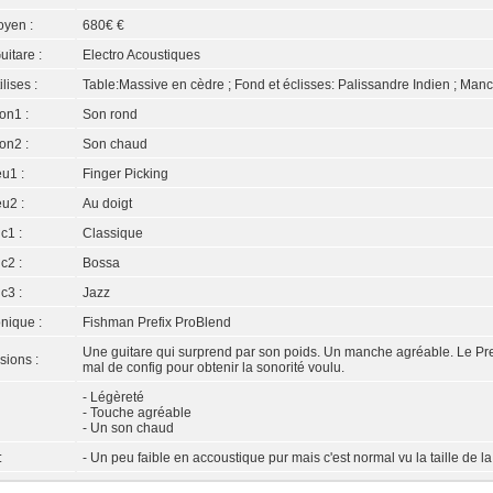
oyen :
680€ €
uitare :
Electro Acoustiques
ilises :
Table:Massive en cèdre ; Fond et éclisses: Palissandre Indien ; Ma
on1 :
Son rond
on2 :
Son chaud
eu1 :
Finger Picking
eu2 :
Au doigt
c1 :
Classique
c2 :
Bossa
c3 :
Jazz
onique :
Fishman Prefix ProBlend
Une guitare qui surprend par son poids. Un manche agréable. Le Pr
sions :
mal de config pour obtenir la sonorité voulu.
- Légèreté
- Touche agréable
- Un son chaud
:
- Un peu faible en accoustique pur mais c'est normal vu la taille de la