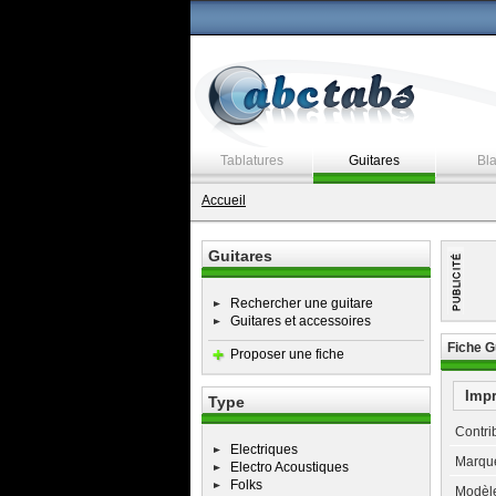
Tablatures
Guitares
Bl
Accueil
Guitares
Rechercher une guitare
Guitares et accessoires
Fiche G
Proposer une fiche
Imp
Type
Contrib
Electriques
Marque
Electro Acoustiques
Folks
Modèle