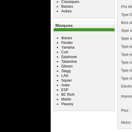
Classiques
Basses
Prix M
Autres
Type G
Bois ut
Marques
Style s
Ibanez
Style s
Fender
Type j
Yamaha
Cort
Type j
Epiphone
Takamine
Type zi
Gibson
Type zi
Stagg
LAG
Type zi
Squier
Autre
Electr
ESP
BC Rich
Impres
Martin
Peavey
Plus :
Moins 