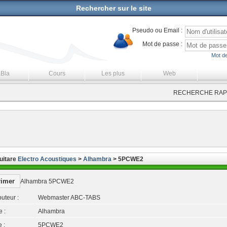
Rechercher sur le site
Pseudo ou Email :
Mot de passe :
Mot de
aBla
Cours
Les plus
Web
RECHERCHE RAPI
uitare
Electro Acoustiques
>
Alhambra
> 5PCWE2
rimer
Alhambra 5PCWE2
uteur :
Webmaster ABC-TABS
 :
Alhambra
 :
5PCWE2