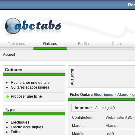
Rec
Tablatures
Guitares
BlaBla
Cours
Accueil
Guitares
Rechercher une guitare
Guitares et accessoires
Fiche Guitare
Electriques
>
Alamo
> g
Proposer une fiche
Imprimer
Alamo gs40
Type
Contributeur :
Webmaster ABC-
Electriques
Marque :
Alamo
Electro Acoustiques
Folks
Modèle :
gs40