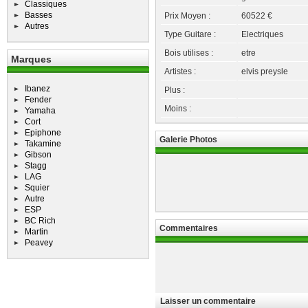
Classiques
Basses
Prix Moyen :
60522 €
Autres
Type Guitare :
Electriques
Bois utilises :
etre
Marques
Artistes :
elvis preysle
Ibanez
Plus :
Fender
Moins :
Yamaha
Cort
Epiphone
Galerie Photos
Takamine
Gibson
Stagg
LAG
Squier
Autre
ESP
BC Rich
Commentaires
Martin
Peavey
Laisser un commentaire