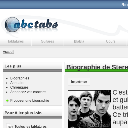
Rec
Tablatures
Guitares
BlaBla
Cours
Accueil
Les plus
Biographie de Ster
Biographies
Imprimer
Annuaire
Chroniques
C'es
Annoncez vos concerts
et gu
Proposer une biographie
batte
Pour Aller plus loin
Ce tr
aupa
Toutes les tablatures