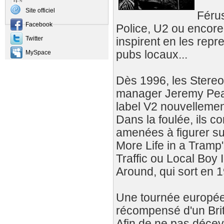
Site officiel
Férus
Facebook
Police, U2 ou encore
Twitter
inspirent en les repr
pubs locaux...
MySpace
Dès 1996, les Stereo
manager Jeremy Pearc
label V2 nouvellemen
Dans la foulée, ils c
amenées à figurer su
More Life in a Tramp'
Traffic ou Local Boy
Around, qui sort en 
Une tournée européen
récompensé d'un Brit
Afin de ne pas décevo