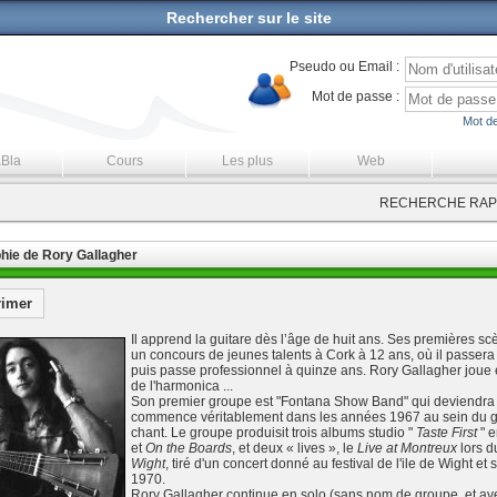
Rechercher sur le site
Pseudo ou Email :
Mot de passe :
Mot de
aBla
Cours
Les plus
Web
RECHERCHE RAPI
hie de Rory Gallagher
rimer
Il apprend la guitare dès l’âge de huit ans. Ses premières sc
un concours de jeunes talents à Cork à 12 ans, où il passera 
puis passe professionnel à quinze ans. Rory Gallagher joue
de l'harmonica ...
Son premier groupe est "Fontana Show Band" qui deviendra 
commence véritablement dans les années 1967 au sein du group
chant. Le groupe produisit trois albums studio "
Taste First
" e
et
On the Boards
, et deux « lives », le
Live at Montreux
lors d
Wight
, tiré d'un concert donné au festival de l'ile de Wight e
1970.
Rory Gallagher continue en solo (sans nom de groupe, et av