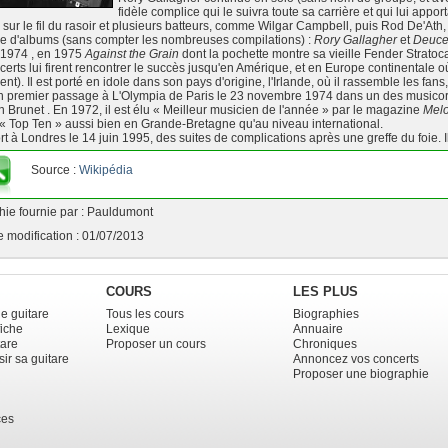
fidèle complice qui le suivra toute sa carrière et qui lui appor
 sur le fil du rasoir et plusieurs batteurs, comme Wilgar Campbell, puis Rod De'Ath
e d'albums (sans compter les nombreuses compilations) :
Rory Gallagher
et
Deuc
1974 , en 1975
Against the Grain
dont la pochette montre sa vieille Fender Stratoc
erts lui firent rencontrer le succès jusqu'en Amérique, et en Europe continentale où
t). Il est porté en idole dans son pays d'origine, l'Irlande, où il rassemble les fans, 
 son premier passage à L'Olympia de Paris le 23 novembre 1974 dans un des musi
n Brunet . En 1972, il est élu « Meilleur musicien de l'année » par le magazine
Mel
« Top Ten » aussi bien en Grande-Bretagne qu'au niveau international.
ort à Londres le 14 juin 1995, des suites de complications après une greffe du foie. I
Source :
Wikipédia
hie fournie par : Pauldumont
 modification : 01/07/2013
COURS
LES PLUS
e guitare
Tous les cours
Biographies
fiche
Lexique
Annuaire
tare
Proposer un cours
Chroniques
ir sa guitare
Annoncez vos concerts
Proposer une biographie
ces