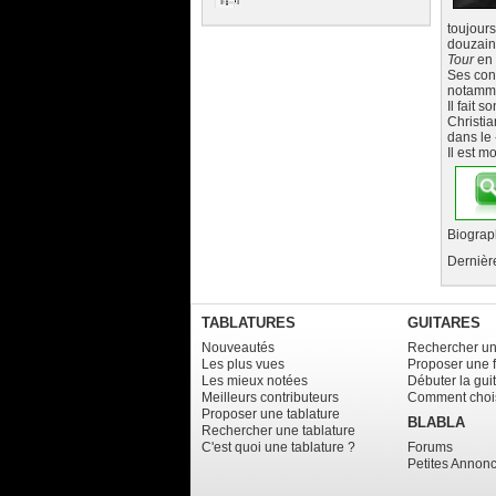
toujours
douzain
Tour
en 
Ses conc
notammen
Il fait
Christia
dans le 
Il est m
Biograp
Dernière
TABLATURES
GUITARES
Nouveautés
Rechercher un
Les plus vues
Proposer une 
Les mieux notées
Débuter la gui
Meilleurs contributeurs
Comment chois
Proposer une tablature
BLABLA
Rechercher une tablature
C'est quoi une tablature ?
Forums
Petites Annon