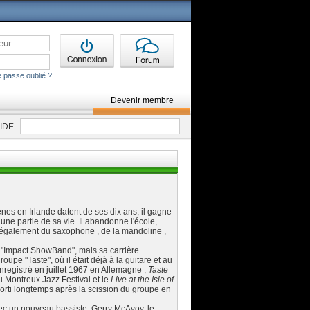
 passe oublié ?
Devenir membre
DE :
ènes en Irlande datent de ses dix ans, il gagne
une partie de sa vie. Il abandonne l'école,
 également du saxophone , de la mandoline ,
"Impact ShowBand", mais sa carrière
e "Taste", où il était déjà à la guitare et au
nregistré en juillet 1967 en Allemagne ,
Taste
u Montreux Jazz Festival et le
Live at the Isle of
t sorti longtemps après la scission du groupe en
ec un nouveau bassiste, Gerry McAvoy, le