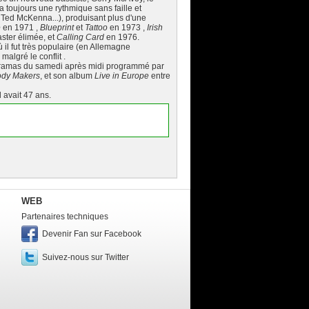
ta toujours une rythmique sans faille et
, Ted McKenna...), produisant plus d'une
e
en 1971 ,
Blueprint
et
Tattoo
en 1973 ,
Irish
aster élimée, et
Calling Card
en 1976.
 il fut très populaire (en Allemagne
malgré le conflit .
coramas du samedi après midi programmé par
ody Makers
, et son album
Live in Europe
entre
l avait 47 ans.
WEB
Partenaires techniques
Devenir Fan sur Facebook
Suivez-nous sur Twitter