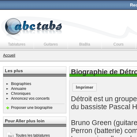
Rec
Tablatures
Guitares
BlaBla
Cours
Accueil
Les plus
Biographie de Détro
Biographies
Imprimer
Annuaire
Chroniques
Détroit est un group
Annoncez vos concerts
du bassiste Pascal 
Proposer une biographie
Pour Aller plus loin
Bruno Green (guitare,
Perron (batterie) com
Toutes les tablatures