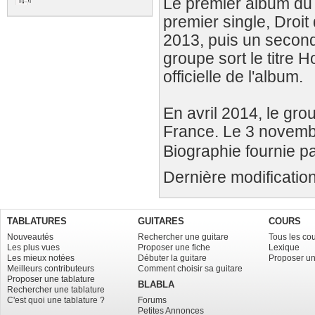
Le premier album du 
premier single, Droit 
2013, puis un second
groupe sort le titre H
officielle de l'album.
En avril 2014, le gr
France. Le 3 novembr
Biographie fournie par
Dernière modificatio
TABLATURES
GUITARES
COURS
Nouveautés
Rechercher une guitare
Tous les co
Les plus vues
Proposer une fiche
Lexique
Les mieux notées
Débuter la guitare
Proposer un
Meilleurs contributeurs
Comment choisir sa guitare
Proposer une tablature
BLABLA
Rechercher une tablature
C'est quoi une tablature ?
Forums
Petites Annonces